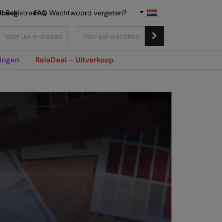
dback
Registreer
FAQ
|
Wachtwoord vergeten?
ingen
RalaDeal - Uitverkoop