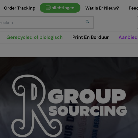
Inlichtingen
Order Tracking
Wat Is Er Nieuw?
Fee
h
Gerecycled of biologisch
Print En Borduur
Aanbied