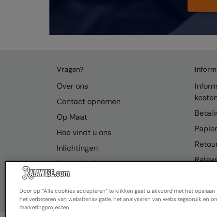
Vragen?
Inform
Over ons
Inform
koste
Contact opnemen
Betali
Op Maat
Papier
Hoe vindt u ons
Retou
Inlichtingen
Ralawi
Bronnenhub
FAQ
Door op “Alle cookies accepteren” te klikken gaat u akkoord met het opslaa
het verbeteren van websitenavigatie, het analyseren van websitegebruik en om
marketingprojecten.