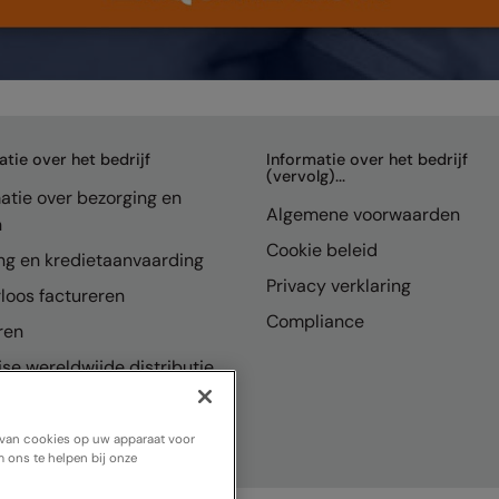
atie over het bedrijf
Informatie over het bedrijf
(vervolg)...
atie over bezorging en
Algemene voorwaarden
n
Cookie beleid
ng en kredietaanvaarding
Privacy verklaring
loos factureren
Compliance
ren
se wereldwijde distributie
n van cookies op uw apparaat voor
 ons te helpen bij onze