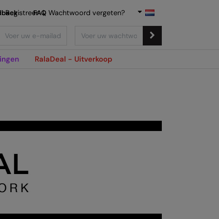
dback
Registreer
FAQ
|
Wachtwoord vergeten?
ingen
RalaDeal - Uitverkoop