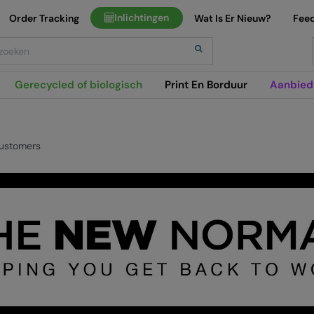
Inlichtingen
Order Tracking
Wat Is Er Nieuw?
Fee
h
Gerecycled of biologisch
Print En Borduur
Aanbied
ustomers