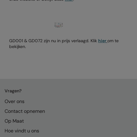
Kariban
Kariban Proact
KiMood
Kodak
GD001 & GD072 zijn nu in prijs verlaagd. Klik
hier
om te
bekijken.
Kustom Kit
Larkwood
Maddins
Madeira
Vragen?
MagiCut
Over ons
Marketing Hub
Contact opnemen
Mumbles
Op Maat
New Morning Studios
Hoe vindt u ons