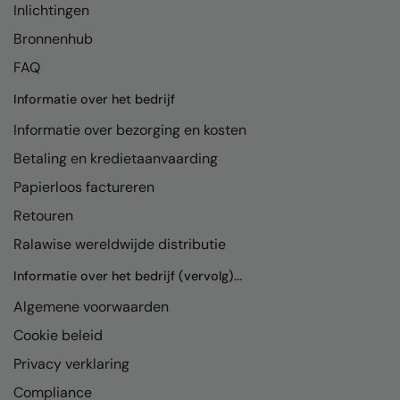
Inlichtingen
Nike
Bronnenhub
Nimbus
FAQ
Nutshell
Informatie over het bedrijf
OGIO
Informatie over bezorging en kosten
Onna By Premier
Betaling en kredietaanvaarding
Portman & Pooch
Papierloos factureren
Retouren
Portwest
Ralawise wereldwijde distributie
Premier
Informatie over het bedrijf (vervolg)...
Pro RTX
Algemene voorwaarden
Pro RTX High Visibility
Cookie beleid
Quadra
Privacy verklaring
RalaBundle
Compliance