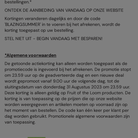
bestellingen.*
AWDis Just Polo's
Beechfield
Resolute Ink
ONTDEK DE AANBIEDING VAN VANDAAG OP ONZE WEBSITE
Kortingen veranderen dagelijks en door de code
AWDis So Denim
Build Your Brand
The Magic Touch
'BLAZINGSUMMER' in te voeren bij het afrekenen, wordt de
korting toegepast op uw bestelling.
AWDis Just T's
Craghoppers
Transfers
STEL NIET UIT - BEGIN VANDAAG MET BESPAREN!
B&C Collection
Flexfit By Yupoong
Xpres
BabyBugz
Front Row
*Algemene voorwaarden
De getoonde actiekorting kan alleen worden toegepast als de
BagBase
Henbury
promotiecode is ingevoerd bij het afrekenen. De promotie stopt
om 23.59 uur op de geadverteerde dag en een nieuwe deal
Beechfield
Home & Living
wordt gepromoot vanaf 9.00 uur de volgende dag, tot de
sluitingsdatum van donderdag 31 Augustus 2023 om 23.59 uur.
Bella+Canvas
Kariban
Deze korting is alleen geldig op Fruit of the Loom producten. De
korting is van toepassing op de prijzen die op onze website
Build Your Brand
KIMOOD
worden weergegeven en artikelen moeten op voorraad zijn op
het moment van bestellen. De code kan één keer per klant per
Build Your Brand Basic
Larkwood
dag worden gebruikt. Promotionele algemene voorwaarden zijn
van toepassing.
Build Your Brandit
Nike
Callaway
Onna by Premier