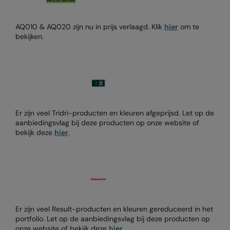
Colortone
Premier
AQ010 & AQ020 zijn nu in prijs verlaagd. Klik
hier
om te
bekijken.
Comfort Colors
Quadra
Craghoppers Expert
Ralaflex
Everyday Essentials
Russell Athletic®
Finden & Hales
SF
Er zijn veel Tridri-producten en kleuren afgeprijsd. Let op de
Flexfit by Yupoong
Tombo
aanbiedingsvlag bij deze producten op onze website of
bekijk deze
hier
.
Front Row
TriDri
Fruit of the Loom
Westford Mill
Gildan
Henbury
Er zijn veel Result-producten en kleuren gereduceerd in het
Home & Living
portfolio. Let op de aanbiedingsvlag bij deze producten op
onze website of bekijk deze
hier
.