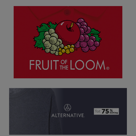
Nike
Nimbus
Nutshell
OGIO
Onna By Premier
Portman & Pooch
Portwest
Premier
Pro RTX
Pro RTX High Visibility
Quadra
RalaBundle