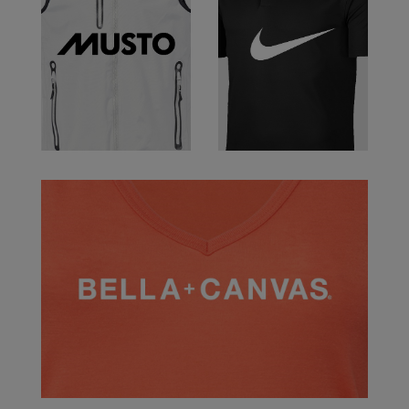
Kariban
Kariban Proact
KiMood
Kodak
Kustom Kit
Larkwood
Maddins
Madeira
MagiCut
Marketing Hub
Mumbles
New Morning Studios