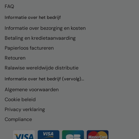
FAQ
Result Safeguard
Informatie over het bedrijf
Result Winter Essentials
Informatie over bezorging en kosten
Result Urban Outdoor
Betaling en kredietaanvaarding
Result Work-Guard
Papierloos factureren
Rhino
Retouren
Ralawise wereldwijde distributie
Ribbon
Informatie over het bedrijf (vervolg)...
Russell Athletic
Algemene voorwaarden
Russell Athletic Collection
Cookie beleid
Scruffs
Privacy verklaring
SF Clothing
Compliance
Spiro
Spiro Recycled