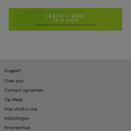
RalaDeal - Outlet
RalaFlex
Regatta High Visibility
Regatta Honestly Made
Regatta Junior
Regatta Professional
Vragen?
Regatta Safety Footwear
Over ons
Resolute Ink
Contact opnemen
Result
Op Maat
Result Core
Hoe vindt u ons
Result Recycled
Inlichtingen
Bronnenhub
Result Headwear