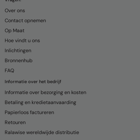
Kariban
Over ons
Kariban Proact
Contact opnemen
KiMood
Op Maat
Kodak
Hoe vindt u ons
Kustom Kit
Inlichtingen
Bronnenhub
Larkwood
FAQ
Maddins
Informatie over het bedrijf
Madeira
Informatie over bezorging en kosten
MagiCut
Betaling en kredietaanvaarding
Marketing Hub
Papierloos factureren
Mumbles
Retouren
Ralawise wereldwijde distributie
New Morning Studios