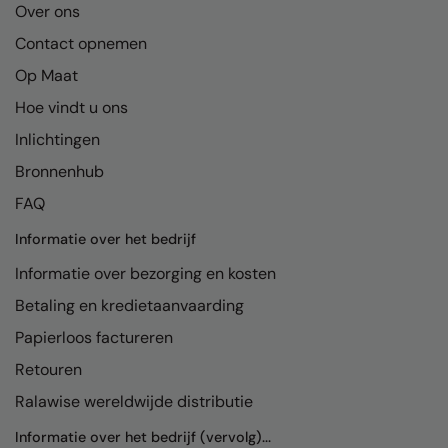
Kariban
Over ons
Kariban Proact
Contact opnemen
Op Maat
KiMood
Hoe vindt u ons
Kodak
Inlichtingen
Kustom Kit
Bronnenhub
Larkwood
FAQ
Maddins
Informatie over het bedrijf
Madeira
Informatie over bezorging en kosten
Betaling en kredietaanvaarding
MagiCut
Papierloos factureren
Marketing Hub
Retouren
Mumbles
Ralawise wereldwijde distributie
New Morning Studios
Informatie over het bedrijf (vervolg)...