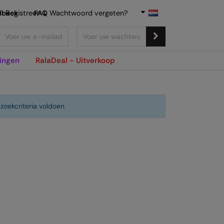
dback
Registreer
FAQ
|
Wachtwoord vergeten?
ingen
RalaDeal - Uitverkoop
zoekcriteria voldoen