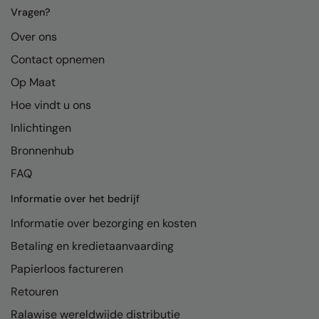
Kariban
Vragen?
Kariban Proact
Over ons
KiMood
Contact opnemen
Op Maat
Kodak
Hoe vindt u ons
Kustom Kit
Inlichtingen
Larkwood
Bronnenhub
Maddins
FAQ
Madeira
Informatie over het bedrijf
MagiCut
Informatie over bezorging en kosten
Betaling en kredietaanvaarding
Marketing Hub
Papierloos factureren
Mumbles
Retouren
New Morning Studios
Ralawise wereldwijde distributie