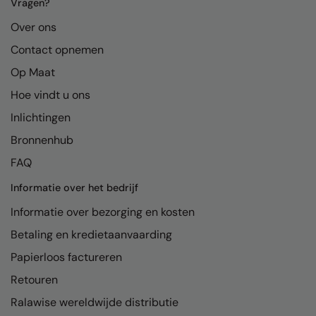
Kariban
Vragen?
Over ons
Kariban Proact
Contact opnemen
KiMood
Op Maat
Kodak
Hoe vindt u ons
Kustom Kit
Inlichtingen
Larkwood
Bronnenhub
FAQ
Maddins
Informatie over het bedrijf
Madeira
Informatie over bezorging en kosten
MagiCut
Betaling en kredietaanvaarding
Marketing Hub
Papierloos factureren
Mumbles
Retouren
New Morning Studios
Ralawise wereldwijde distributie