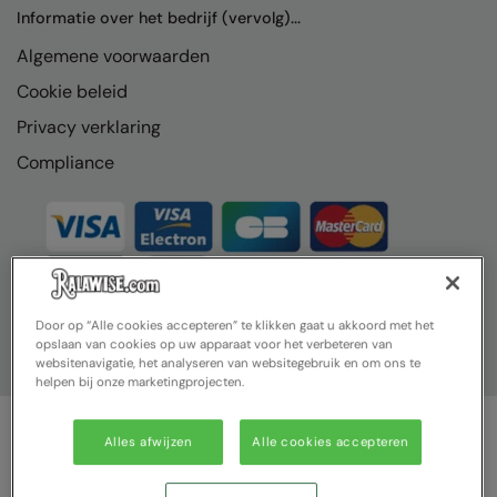
Nike
Informatie over het bedrijf (vervolg)...
Algemene voorwaarden
Nimbus
Cookie beleid
Nutshell
Privacy verklaring
OGIO
Compliance
Onna By Premier
Portman & Pooch
Portwest
Premier
Door op “Alle cookies accepteren” te klikken gaat u akkoord met het
opslaan van cookies op uw apparaat voor het verbeteren van
Pro RTX
websitenavigatie, het analyseren van websitegebruik en om ons te
helpen bij onze marketingprojecten.
Pro RTX High Visibility
Quadra
Alles afwijzen
Alle cookies accepteren
© Ralawise 2025| Ralawise Limited, Registered in England &
RalaBundle
Wales, Reg Number 1362849 Registered Office: Unit 112, Tenth