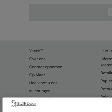
Se
Vragen?
Inform
Over ons
Inform
koste
Contact opnemen
Betali
Op Maat
Papier
Hoe vindt u ons
Retou
Inlichtingen
Ralawi
Bronnenhub
FAQ