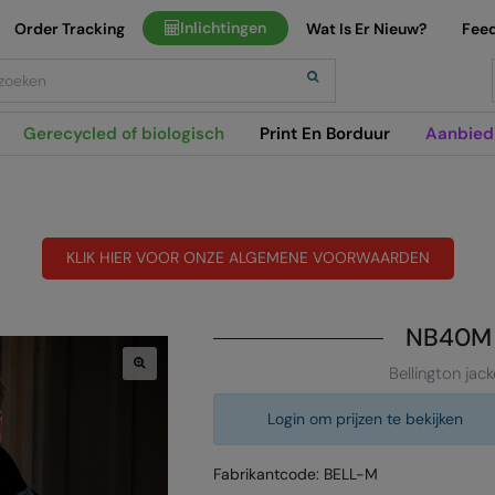
Inlichtingen
Order Tracking
Wat Is Er Nieuw?
Fee
h
Gerecycled of biologisch
Print En Borduur
Aanbied
KLIK HIER VOOR ONZE ALGEMENE VOORWAARDEN
NB40M
Bellington jack
Login om prijzen te bekijken
Fabrikantcode: BELL-M