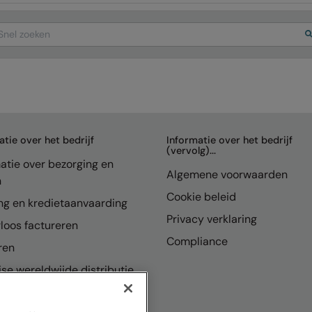
arch
atie over het bedrijf
Informatie over het bedrijf
(vervolg)...
atie over bezorging en
Algemene voorwaarden
n
Cookie beleid
ng en kredietaanvaarding
Privacy verklaring
loos factureren
Compliance
ren
se wereldwijde distributie