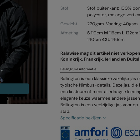
Stof
Stof buitenkant: 100% po
polyester, melange vertic
Gewicht
220gsm. Voering: 40gsm
Afmeting
S
110cm
M
116cm
L
122cm
140cm
4XL
146cm
Ralawise mag dit artikel niet verkope
Koninkrijk, Frankrijk, Ierland en Duits
Belangrijke informatie
Bellington is een klassieke zakelijke jas
typische Nimbus-details. Deze jas, di
een kostuum of meer alledaagse kleding
elegante keuze waarmee andere jassen 
Bellington is een veelzijdige jas voor op
stad.
Specificatie bekijken