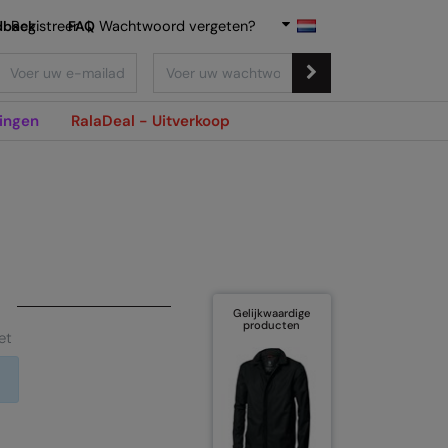
dback
Registreer
FAQ
|
Wachtwoord vergeten?
ingen
RalaDeal - Uitverkoop
Gelijkwaardige
producten
et