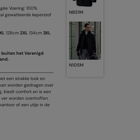
ngée Voering: 100%
NB51M
aal gewatteerde keperstof
XL
128cm
2XL
134cm
3XL
n buiten het Verenigd
land.
N105M
 met een strakke look en
e kan worden gedragen over
, biedt comfort en is een
ver worden overtroffen.
 kantoor of een uitje in de