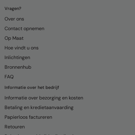
Kariban
Vragen?
Kariban Proact
Over ons
KiMood
Contact opnemen
Kodak
Op Maat
Kustom Kit
Hoe vindt u ons
Inlichtingen
Larkwood
Bronnenhub
Maddins
FAQ
Madeira
Informatie over het bedrijf
MagiCut
Informatie over bezorging en kosten
Marketing Hub
Betaling en kredietaanvaarding
Mumbles
Papierloos factureren
Retouren
New Morning Studios