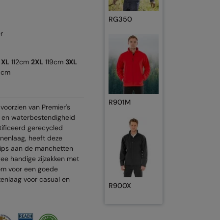
RG350
er
m
XL
112cm
2XL
119cm
3XL
6cm
R901M
 voorzien van Premier's
 en waterbestendigheid
ificeerd gerecycled
nenlaag, heeft deze
trips aan de manchetten
wee handige zijzakken met
zoom voor een goede
tenlaag voor casual en
R900X