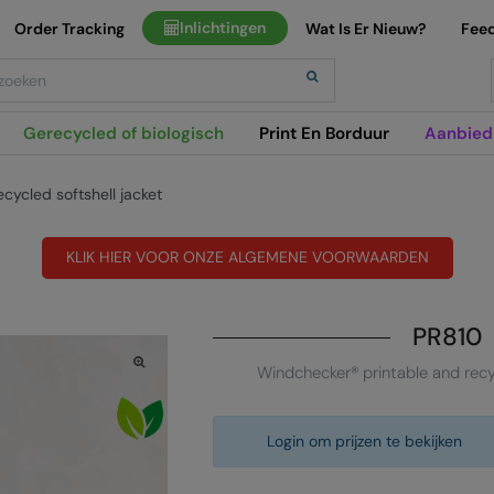
Inlichtingen
Order Tracking
Wat Is Er Nieuw?
Fee
h
Gerecycled of biologisch
Print En Borduur
Aanbied
cycled softshell jacket
KLIK HIER VOOR ONZE ALGEMENE VOORWAARDEN
PR810
Windchecker® printable and recyc
Login om prijzen te bekijken