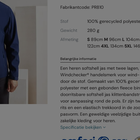
Fabrikantcode: PR810
Stof
100% gerecycled polyest
Gewicht
280 g
Afmeting
S
89cm
M
96cm
L
104c
122cm
4XL
134cm
5XL
14
Belangrijke informatie
Een heren softshell jas met twee lagen,
Windchecker®️ handelsmerk voor wind-
door de stof. Gemaakt van 100% gecert
polyester met een gebonden fleece bin
doorritsbare softshell jas klittenbands
voor aanpassing rond de pols. Er zijn t
rits en een elastisch trekkoord in de 
pasvorm. Een geweldige veelzijdige bui
zakelijke kleding voor heren.
Specificatie bekijken