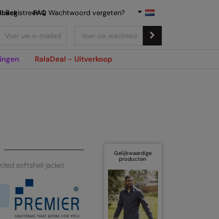
dback
Registreer
FAQ
|
Wachtwoord vergeten?
ingen
RalaDeal - Uitverkoop
Gelijkwaardige
producten
led softshell jacket