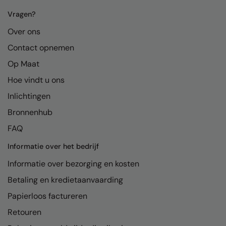
Kariban
Vragen?
Kariban Proact
Over ons
KiMood
Contact opnemen
Kodak
Op Maat
Kustom Kit
Hoe vindt u ons
Inlichtingen
Larkwood
Bronnenhub
Maddins
FAQ
Madeira
Informatie over het bedrijf
MagiCut
Informatie over bezorging en kosten
Marketing Hub
Betaling en kredietaanvaarding
Mumbles
Papierloos factureren
Retouren
New Morning Studios