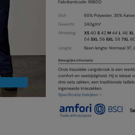
Fabrikantcode: RX600
Stof
65% Polyester, 35% Katoe
Gewicht
240g/m²
Afmeting
XS
40
S
42
M
44
L
46
XL
54
5XL
56
6XL
58
7XL
6
Lengte
Been lengte: Normaal 31", 
Belangrijke informatie
Onze klassieke cargobroek is een werk
comfort en veelzijdigheid. Hij is ideaal 
drie sets zakken, een traditionele tail
ingenaaide kniezakken.
Specificatie bekijken