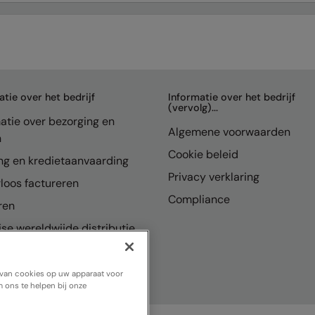
atie over het bedrijf
Informatie over het bedrijf
(vervolg)...
atie over bezorging en
Algemene voorwaarden
n
Cookie beleid
ng en kredietaanvaarding
Privacy verklaring
loos factureren
Compliance
ren
se wereldwijde distributie
n van cookies op uw apparaat voor
 ons te helpen bij onze