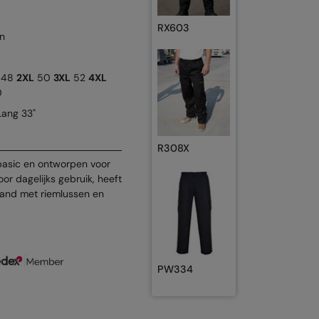
RX603
n
48
2XL
50
3XL
52
4XL
0
Lang 33"
R308X
basic en ontworpen voor
voor dagelijks gebruik, heeft
leband met riemlussen en
PW334