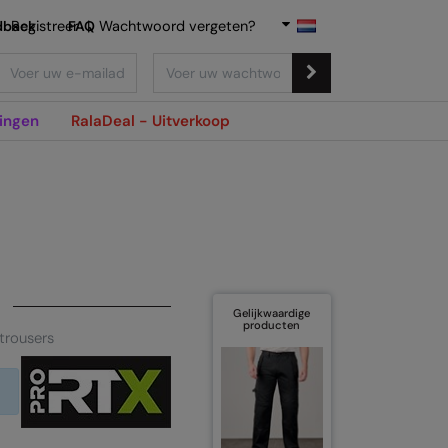
dback
Registreer
FAQ
|
Wachtwoord vergeten?
ingen
RalaDeal - Uitverkoop
Gelijkwaardige
producten
trousers