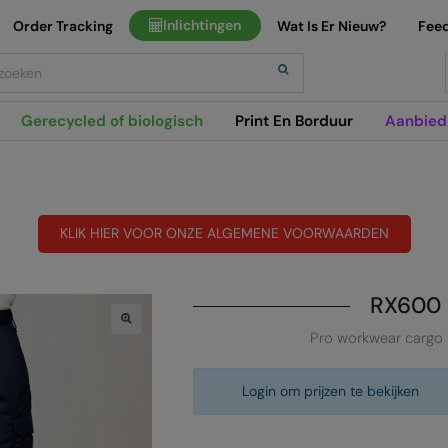
Inlichtingen
Order Tracking
Wat Is Er Nieuw?
Fee
h
Gerecycled of biologisch
Print En Borduur
Aanbied
KLIK HIER VOOR ONZE ALGEMENE VOORWAARDEN
RX600
Pro workwear cargo 
Login om prijzen te bekijken