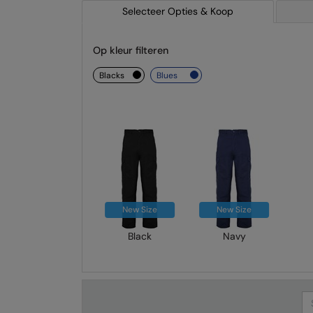
Selecteer Opties & Koop
Op kleur filteren
blacks
blues
New Size
New Size
Black
Navy
Se