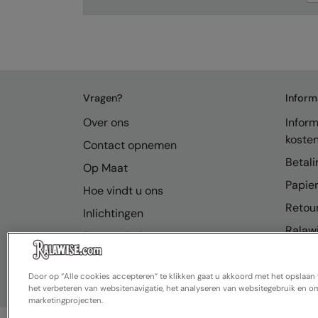
Vragen?
Inform
Over ons
Inform
koste
Contact opnemen
Betali
Op Maat
Papier
Hoe vindt u ons
Retou
Inlichtingen
Ralawi
Bronnenhub
FAQ
Door op “Alle cookies accepteren” te klikken gaat u akkoord met het opslaa
het verbeteren van websitenavigatie, het analyseren van websitegebruik en om
marketingprojecten.