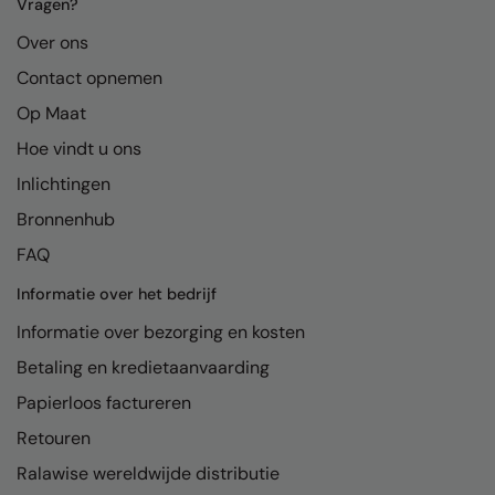
Kariban
Vragen?
Over ons
Kariban Proact
Contact opnemen
KiMood
Op Maat
Kodak
Hoe vindt u ons
Kustom Kit
Inlichtingen
Larkwood
Bronnenhub
FAQ
Maddins
Informatie over het bedrijf
Madeira
Informatie over bezorging en kosten
MagiCut
Betaling en kredietaanvaarding
Marketing Hub
Papierloos factureren
Mumbles
Retouren
New Morning Studios
Ralawise wereldwijde distributie