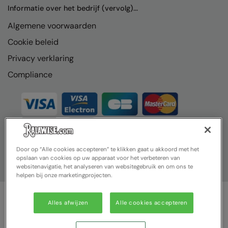
Nike
Informatie over het bedrijf (vervolg)...
Algemene voorwaarden
Nimbus
Cookie beleid
Nutshell
Privacy verklaring
OGIO
Compliance
Onna By Premier
Portman & Pooch
Portwest
Premier
Door op “Alle cookies accepteren” te klikken gaat u akkoord met het
opslaan van cookies op uw apparaat voor het verbeteren van
Pro RTX
websitenavigatie, het analyseren van websitegebruik en om ons te
helpen bij onze marketingprojecten.
Pro RTX High Visibility
Quadra
Alles afwijzen
Alle cookies accepteren
© Ralawise 2025| Ralawise Limited, Registered in England &
RalaBundle
Wales, Reg Number 1362849 Registered Office: Unit 112, Tenth