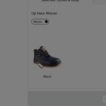
Selecteer Opties & Koop
Op kleur filteren
blacks
Black
Se