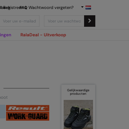
dback
Registreer
FAQ
|
Wachtwoord vergeten?
ingen
RalaDeal - Uitverkoop
Gelijkwaardige
producten
boot