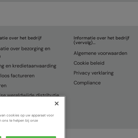
atie over het bedrijf
Informatie over het bedrijf
(vervolg)...
atie over bezorging en
Algemene voorwaarden
n
Cookie beleid
ng en kredietaanvaarding
Privacy verklaring
loos factureren
Compliance
ren
se wereldwijde distributie
n van cookies op uw apparaat voor
 ons te helpen bij onze