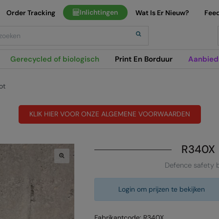
Inlichtingen
Order Tracking
Wat Is Er Nieuw?
Fee
h
Gerecycled of biologisch
Print En Borduur
Aanbied
ot
KLIK HIER VOOR ONZE ALGEMENE VOORWAARDEN
R340X
Defence safety 
Login om prijzen te bekijken
Fabrikantcode: R340X