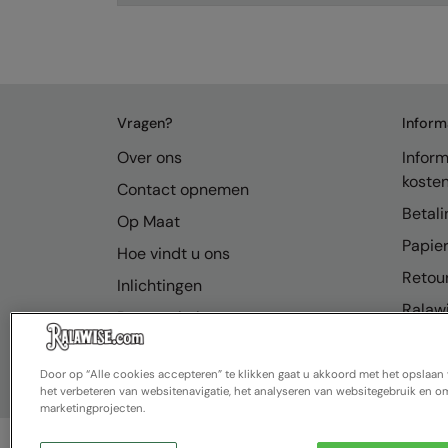
Vragen?
Inform
Over ons
Inform
koste
Contact opnemen
Betali
Op Maat
Papier
Hoe vindt u ons
Retou
Inlichtingen
Ralawi
Bronnenhub
FAQ
Door op “Alle cookies accepteren” te klikken gaat u akkoord met het opslaa
het verbeteren van websitenavigatie, het analyseren van websitegebruik en om
marketingprojecten.