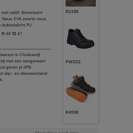
R339X
 met reliëf. Binnenkant
h. Neus: EVA zwarte neus.
an dubbeldicht PU
4
11
46
12
47
laarzen in Chukkastijl
stijl met een aangenaam
PW302
zool geven je SPB-
ol slip- en olieweerstand
k.
R459X