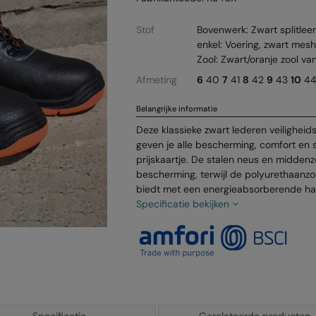
Stof
Bovenwerk: Zwart splitleer
enkel: Voering, zwart mes
Zool: Zwart/oranje zool v
Afmeting
6
40
7
41
8
42
9
43
10
4
Belangrijke informatie
Deze klassieke zwart lederen veiligheids
geven je alle bescherming, comfort en 
prijskaartje. De stalen neus en midden
bescherming, terwijl de polyurethaanzo
biedt met een energieabsorberende ha
Specificatie bekijken