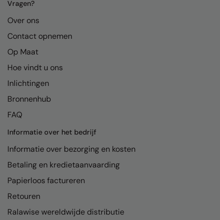
Kariban
Vragen?
Over ons
Kariban Proact
Contact opnemen
KiMood
Op Maat
Kodak
Hoe vindt u ons
Kustom Kit
Inlichtingen
Larkwood
Bronnenhub
Maddins
FAQ
Informatie over het bedrijf
Madeira
Informatie over bezorging en kosten
MagiCut
Betaling en kredietaanvaarding
Marketing Hub
Papierloos factureren
Mumbles
Retouren
New Morning Studios
Ralawise wereldwijde distributie