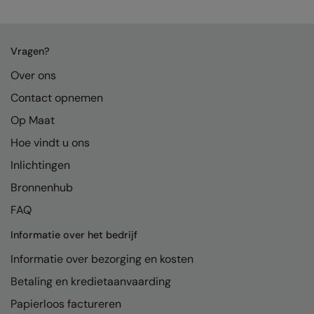
Kariban
Kariban Proact
Vragen?
KiMood
Over ons
Kodak
Contact opnemen
Kustom Kit
Op Maat
Larkwood
Hoe vindt u ons
Maddins
Inlichtingen
Bronnenhub
Madeira
FAQ
MagiCut
Informatie over het bedrijf
Marketing Hub
Informatie over bezorging en kosten
Mumbles
Betaling en kredietaanvaarding
New Morning Studios
Papierloos factureren