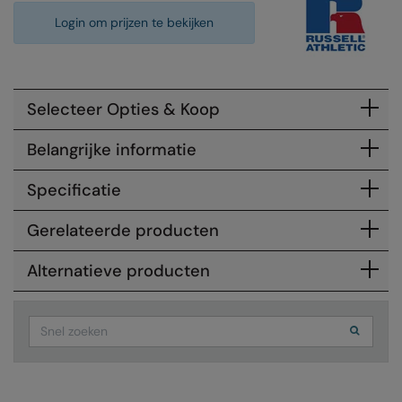
Login om prijzen te bekijken
Colortone
Premier
Comfort Colors
Quadra
Craghoppers Expert
Ralaflex
Selecteer Opties & Koop
Everyday Essentials
Russell Athletic®
Belangrijke informatie
Finden & Hales
SF
Specificatie
Flexfit by Yupoong
Tombo
Gerelateerde producten
Front Row
TriDri
Alternatieve producten
Fruit of the Loom
Westford Mill
Gildan
Search
Henbury
Home & Living