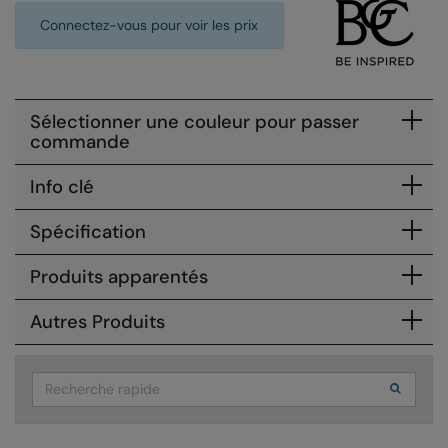
Connectez-vous pour voir les prix
Colortone
Onna by Premier
Comfort Colors
Premier
Craghoppers Expert
Quadra
Sélectionner une couleur pour passer
commande
Everyday Essentials
Ralaflex
Info clé
Finden & Hales
Russell Collection
Flexfit by Yupoong
Russell
Spécification
Front Row
SF
Produits apparentés
Fruit of the Loom
Tombo
Autres Produits
Gildan
TriDri
Henbury
Westford Mill
Search
Home & Living