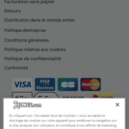
Facturation sans papier
Nike
Retours
Nimbus
Distribution dans le monde entier
Nutshell
Politique d'entreprise
OGIO
Conditions générales
Onna By Premier
Politique relative aux cookies
Portman & Pooch
Politique de confidentialité
Conformité
Portwest
Premier
Pro RTX
Pro RTX High Visibility
Quadra
En cliquant sur « Accepter tous les cookies », vous acceptez le
stockage de cookies sur votre appareil pour améliorer la navigation sur
RalaBundle
le site, analyser son utilisation et contribuer à nos efforts de marketing.