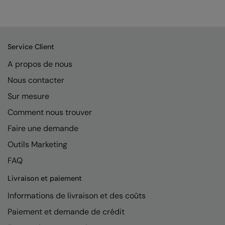
Kariban
Kariban Proact
KiMood
Service Client
Kodak
A propos de nous
Kustom Kit
Nous contacter
Sur mesure
Larkwood
Comment nous trouver
Maddins
Faire une demande
Madeira
Outils Marketing
MagiCut
FAQ
Marketing Hub
Livraison et paiement
Mumbles
Informations de livraison et des coûts
Paiement et demande de crédit
New Morning Studios