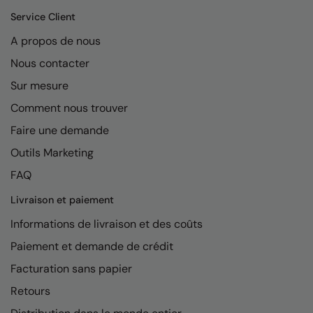
Kariban
Service Client
Kariban Proact
A propos de nous
KiMood
Nous contacter
Kodak
Sur mesure
Comment nous trouver
Kustom Kit
Faire une demande
Larkwood
Outils Marketing
Maddins
FAQ
Madeira
Livraison et paiement
MagiCut
Informations de livraison et des coûts
Marketing Hub
Paiement et demande de crédit
Facturation sans papier
Mumbles
Retours
New Morning Studios