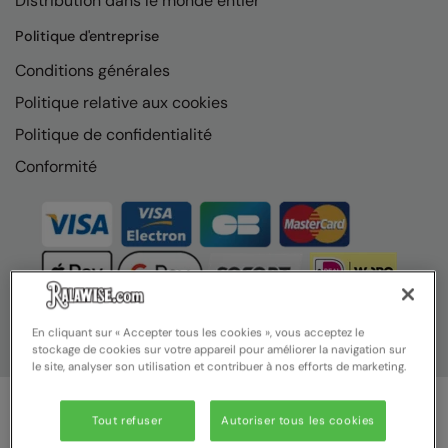
Distribution dans le monde entier
Nike
Politique d'entreprise
Nimbus
Conditions générales
Nutshell
Politique relative aux cookies
OGIO
Politique de confidentialité
Onna By Premier
Conformité
Portman & Pooch
Portwest
Premier
Pro RTX
En cliquant sur « Accepter tous les cookies », vous acceptez le
stockage de cookies sur votre appareil pour améliorer la navigation sur
Pro RTX High Visibility
le site, analyser son utilisation et contribuer à nos efforts de marketing.
Quadra
Tout refuser
Autoriser tous les cookies
RalaBundle
© Ralawise 2025 | Ralawise Limited, Registered in England &