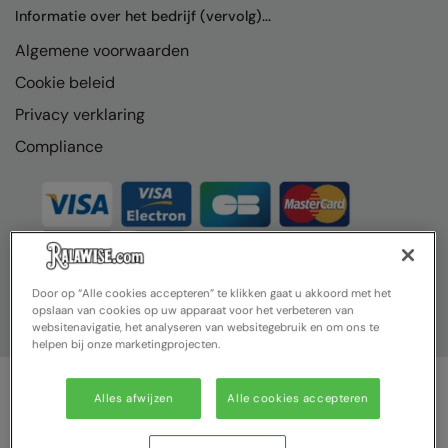
Nike
Informatie over het bedrijf (vervolg)...
Algemene voorwaarden
Nimbus
Cookie beleid
Nutshell
Privacy verklaring
OGIO
Compliance
Onna By Premier
Portman & Pooch
Portwest
Premier
Door op “Alle cookies accepteren” te klikken gaat u akkoord met het
opslaan van cookies op uw apparaat voor het verbeteren van
Pro RTX
websitenavigatie, het analyseren van websitegebruik en om ons te
helpen bij onze marketingprojecten.
Pro RTX High Visibility
Quadra
Alles afwijzen
Alle cookies accepteren
© Ralawise 2025| Ralawise Limited, Registered in England &
RalaBundle
Wales, Reg Number 1362849 Registered Office: Unit 112, Tenth