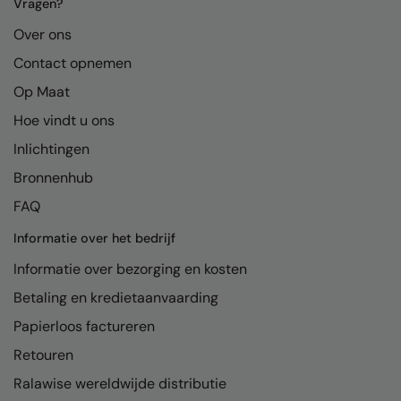
Kariban
Vragen?
Over ons
Kariban Proact
Contact opnemen
KiMood
Op Maat
Kodak
Hoe vindt u ons
Kustom Kit
Inlichtingen
Larkwood
Bronnenhub
FAQ
Maddins
Informatie over het bedrijf
Madeira
Informatie over bezorging en kosten
MagiCut
Betaling en kredietaanvaarding
Marketing Hub
Papierloos factureren
Mumbles
Retouren
New Morning Studios
Ralawise wereldwijde distributie