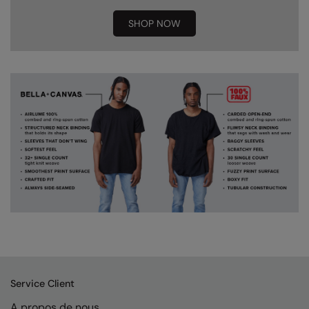
Nike
SHOP NOW
Nimbus
Nutshell
OGIO
Onna By Premier
Portman & Pooch
Portwest
Premier
Pro RTX
Pro RTX High Visibility
Quadra
Service Client
RalaBundle
A propos de nous