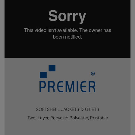
Kariban
Kariban Proact
KiMood
Kodak
Kustom Kit
Larkwood
Maddins
Madeira
MagiCut
Marketing Hub
SOFTSHELL JACKETS & GILETS
Mumbles
Two-Layer, Recycled Polyester, Printable
New Morning Studios