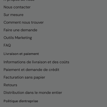
RalaDeal - Outlet
Nous contacter
RalaFlex
Sur mesure
Comment nous trouver
Regatta High Visibility
Faire une demande
Regatta Honestly Made
Outils Marketing
Regatta Junior
FAQ
Regatta Professional
Livraison et paiement
Regatta Safety Footwear
Informations de livraison et des coûts
Resolute Ink
Paiement et demande de crédit
Facturation sans papier
Result
Retours
Result Core
Distribution dans le monde entier
Result Recycled
Politique d'entreprise
Result Headwear