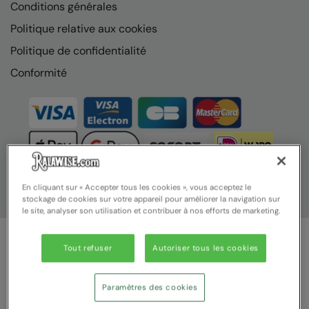
Conditions générales
Result Safeguard
Politique relative aux cookies
Result Winter Essentials
Politique de confidentialité
Result Urban Outdoor
Conformité
Result Work-Guard
Rhino
Ribbon
Russell Athletic
En cliquant sur « Accepter tous les cookies », vous acceptez le
stockage de cookies sur votre appareil pour améliorer la navigation sur
Russell Athletic Collection
le site, analyser son utilisation et contribuer à nos efforts de marketing.
Scruffs
Tout refuser
Autoriser tous les cookies
SF Clothing
© Ralawise 2025 | Ralawise Limited, Registered in England &
Wales, Reg Number 1362849 Registered Office: Unit 112, Tenth
Spiro
Avenue, Zone 3, Deeside Industrial Park, Deeside, Flintshire, CH5
Paramètres des cookies
2UA
Spiro Recycled