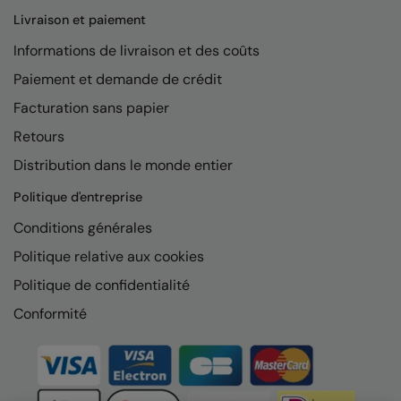
Livraison et paiement
AWDis Just Polo's
Beechfield
Informations de livraison et des coûts
AWDis So Denim
Build Your Brand
Paiement et demande de crédit
AWDis Just T's
Craghoppers
Facturation sans papier
B&C Collection
Flexfit By Yupoong
Retours
BabyBugz
Front Row
Distribution dans le monde entier
BagBase
Henbury
Politique d'entreprise
Conditions générales
Beechfield
Home & Living
Politique relative aux cookies
Bella+Canvas
Kariban
Politique de confidentialité
Build Your Brand
KIMOOD
Conformité
Build Your Brand Basic
Larkwood
Build Your Brandit
Nike
Callaway
Nimbus