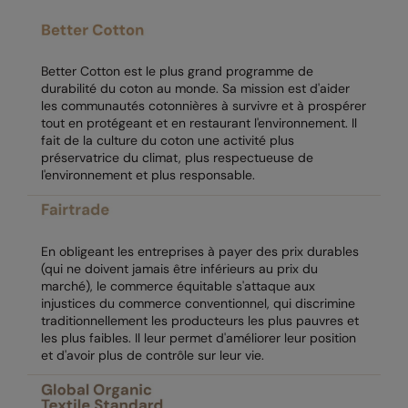
RalaDeal - Outlet
RalaFlex
Better Cotton est le plus grand programme de
Regatta High Visibility
durabilité du coton au monde. Sa mission est d'aider
les communautés cotonnières à survivre et à prospérer
Regatta Honestly Made
tout en protégeant et en restaurant l'environnement. Il
fait de la culture du coton une activité plus
Regatta Junior
préservatrice du climat, plus respectueuse de
l'environnement et plus responsable.
Regatta Professional
Regatta Safety Footwear
En obligeant les entreprises à payer des prix durables
Resolute Ink
(qui ne doivent jamais être inférieurs au prix du
marché), le commerce équitable s'attaque aux
Result
injustices du commerce conventionnel, qui discrimine
traditionnellement les producteurs les plus pauvres et
Result Core
les plus faibles. Il leur permet d'améliorer leur position
et d'avoir plus de contrôle sur leur vie.
Result Recycled
Result Headwear