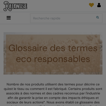
Back
Back
Back
Back
Back
Back
Back
Search
Shopping
2786
Adidas
Fournitures D'Impression Et Broderie
SUIVI DE COMMANDE
Accessoires
Add It On
Add It On
Anthem
Brands
Faire une demande
Media Impression Di
RECOMMANDÉS CETTE SAISON
Adidas
ARTG
Quoi de neuf?
Direct To Garment 
Anthem
Asquith & Fox
retour d'information
Broderie
Collections
Asquith & Fox
AWDis Ecologie
FAQ
Flex Et Vinyl
AWDis
AWDis Just Cool
Sublimation
Consommables
AWDis Academy
AWDis Just Hoods
The Print Exchange
Nombre de nos produits utilisent des termes pour décrire ce
AWDis Ecologie
B&C Collection
Papiers Transfert
qu'est le tissu ou comment il est fabriqué. Certains produits sont
associés à des normes et des cadres reconnus par l'industrie
AWDis Just Cool
Babybugz
afin de garantir la prise en compte des impacts éthiques et
sociaux de leurs actions*. Nous avons établi ce glossaire des
AWDis Just Hoods
Bagbase