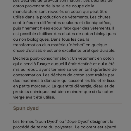
Les déchets de pré-consommation : Les déchets de
Kariban
coton provenant de la salle de coupe de la
manufacture sont recyclés en coton qui peut être
Kariban Proact
utilisé dans la production de vêtements. Les chutes
sont triées en différentes couleurs et déchiquetées,
KiMood
puis finement filées epour fabriquer des vêtements. Il
est possible d'utiliser des chutes de coton biologiques
Kodak
ou non biologiques. Dans tous les cas, la
transformation d'un matériau "déchet" en quelque
Kustom Kit
chose d'utilisable est une excellente pratique durable.
Larkwood
Déchets post-consommation : Un vêtement en coton
qui a servi à l'usage auquel il était destiné et qui a été
Maddins
mis au rebut, ayant terminé sa vie en tant qu'article de
consommation. Les déchets de coton sont traités par
Madeira
des machines à dénuder qui cassent les fils et le tissu
en petits morceaux. La quantité d'énergie, d'eau et de
MagiCut
produits chimiques est bien moindre que si du coton
vierge avait été utilisé.
Marketing Hub
Mumbles
Les termes "Spun Dyed" ou "Dope Dyed" désignent le
New Morning Studios
procédé de teinte du polyester. Le colorant est ajouté