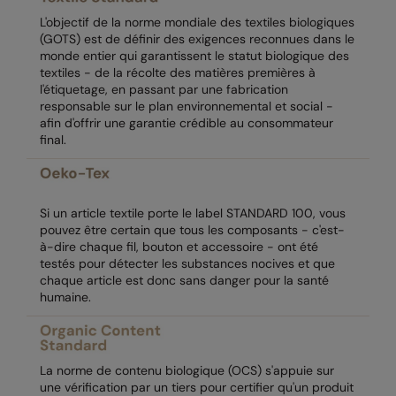
L'objectif de la norme mondiale des textiles biologiques
Result Safeguard
(GOTS) est de définir des exigences reconnues dans le
monde entier qui garantissent le statut biologique des
Result Winter Essentials
textiles - de la récolte des matières premières à
l'étiquetage, en passant par une fabrication
Result Urban Outdoor
responsable sur le plan environnemental et social -
afin d'offrir une garantie crédible au consommateur
Result Work-Guard
final.
Rhino
Ribbon
Si un article textile porte le label STANDARD 100, vous
Russell Athletic
pouvez être certain que tous les composants - c'est-
à-dire chaque fil, bouton et accessoire - ont été
Russell Athletic Collection
testés pour détecter les substances nocives et que
chaque article est donc sans danger pour la santé
Scruffs
humaine.
SF Clothing
Spiro
La norme de contenu biologique (OCS) s'appuie sur
une vérification par un tiers pour certifier qu'un produit
Spiro Recycled