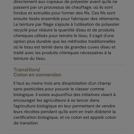
directement aux copeaux de polyester avant qu'ils ne
Nike
passent par un processus de chauffage, où ils sont
fondus et extrudés pour former des fils. Ces fils sont
Nimbus
ensuite tissés ensemble pour fabriquer des vêtements.
La teinture par filage s'ajoute à l'utilisation de polyester
Nutshell
recyclé pour réduire la quantité d'eau et de produits
chimiques utilisés pour teindre le tissu. Il s'agit d'une
OGIO
option plus durable que les méthodes traditionnelles
où le tissu est teinté dans de grandes cuves d'eau et
Onna By Premier
traité avec les produits chimiques nécessaires à la
teinture du tissu.
Portman & Pooch
Portwest
Premier
Il faut au moins trois ans d'exploitation d'un champ
sans pesticides pour pouvoir le classer comme
Pro RTX
biologique. Il existe aujourd'hui des initiatives visant à
encourager les agriculteurs à se lancer dans
Pro RTX High Visibility
l'agriculture biologique en leur permettant de vendre
leurs récoltes pendant qu'ils sont en train d'obtenir la
Quadra
certification biologique, et ce coton est appelé coton
de transition.
RalaBundle