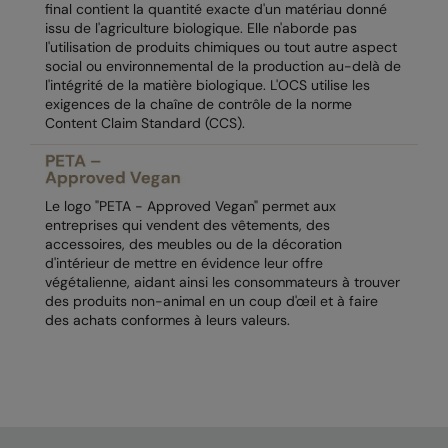
final contient la quantité exacte d'un matériau donné
issu de l'agriculture biologique. Elle n'aborde pas
Splashmacs
l'utilisation de produits chimiques ou tout autre aspect
social ou environnemental de la production au-delà de
Stanley / Stella
l'intégrité de la matière biologique. L'OCS utilise les
exigences de la chaîne de contrôle de la norme
Stanley Workwear
Content Claim Standard (CCS).
Stormtech
The Christmas Shop
Le logo "PETA - Approved Vegan" permet aux
entreprises qui vendent des vêtements, des
Tee Jays
accessoires, des meubles ou de la décoration
d'intérieur de mettre en évidence leur offre
TheMagicTouch
végétalienne, aidant ainsi les consommateurs à trouver
des produits non-animal en un coup d'œil et à faire
Tombo
des achats conformes à leurs valeurs.
Towel City
TriDri®
Under Armour