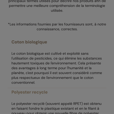
principaux termes utilisés pour décrire nos produits afin de
permettre une meilleure compréhension de la terminologie
AWDis Just Polo's
Beechfield
utilisée.
AWDis So Denim
Build Your Brand
*Les informations fournies par les fournisseurs sont, à notre
AWDis Just T's
Craghoppers
connaissance, correctes.
B&C Collection
Flexfit By Yupoong
BabyBugz
Front Row
Le coton biologique est cultivé et exploité sans
BagBase
Henbury
l'utilisation de pesticides, ce qui élimine les substances
hautement toxiques de l'environnement. Cela présente
Beechfield
Home & Living
des avantages à long terme pour l'humanité et la
planète, c'est pourquoi il est souvent considéré comme
Bella+Canvas
Kariban
plus respectueux de l'environnement que le coton
conventionnel.
Build Your Brand
KIMOOD
Build Your Brand Basic
Larkwood
Build Your Brandit
Nike
Le polyester recyclé (souvent appelé RPET) est obtenu
en faisant fondre le plastique existant et en le filant à
Callaway
Nimbus
nouveau pour obtenir une nouvelle fibre de polyester.