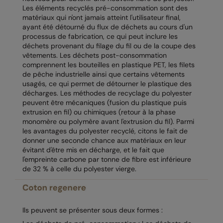
Les éléments recyclés pré-consommation sont des
Colortone
Onna by Premier
matériaux qui n'ont jamais atteint l'utilisateur final,
ayant été détourné du flux de déchets au cours d'un
Comfort Colors
Premier
processus de fabrication, ce qui peut inclure les
déchets provenant du filage du fil ou de la coupe des
Craghoppers Expert
Quadra
vêtements. Les déchets post-consommation
comprennent les bouteilles en plastique PET, les filets
Everyday Essentials
Ralaflex
de pêche industrielle ainsi que certains vêtements
usagés, ce qui permet de détourner le plastique des
Finden & Hales
Russell Collection
décharges. Les méthodes de recyclage du polyester
peuvent être mécaniques (fusion du plastique puis
Flexfit by Yupoong
Russell
extrusion en fil) ou chimiques (retour à la phase
monomère ou polymère avant l'extrusion du fil). Parmi
Front Row
SF
les avantages du polyester recyclé, citons le fait de
donner une seconde chance aux matériaux en leur
Fruit of the Loom
Tombo
évitant d'être mis en décharge, et le fait que
l'empreinte carbone par tonne de fibre est inférieure
Gildan
TriDri
de 32 % à celle du polyester vierge.
Henbury
Westford Mill
Home & Living
Ils peuvent se présenter sous deux formes :