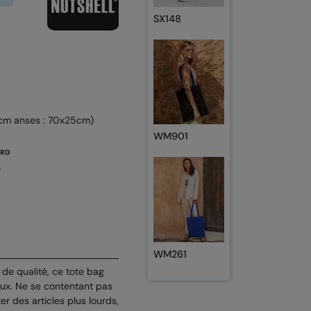
SX148
2cm anses : 70x25cm)
WM901
WM261
de qualité, ce tote bag
eux. Ne se contentant pas
ter des articles plus lourds,