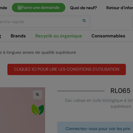
Faire une demande
ande
Quoi de neuf?
Retour d'info
h
g
Brands
Recyclé ou organique
Consommables
e à longues anses de qualité supérieure
CLIQUEZ ICI POUR LIRE LES CONDITIONS D'UTILISATION
RL065
Sac cabas en toile biologique à lo
supérieure
Connectez-vous pour voir les prix