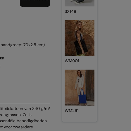
SX148
 handgreep: 70x2,5 cm)
WM901
liteitskatoen van 340 g/m²
WM261
raagtassen. Ze is
ssentiële benodigdheden
kt voor zwaardere