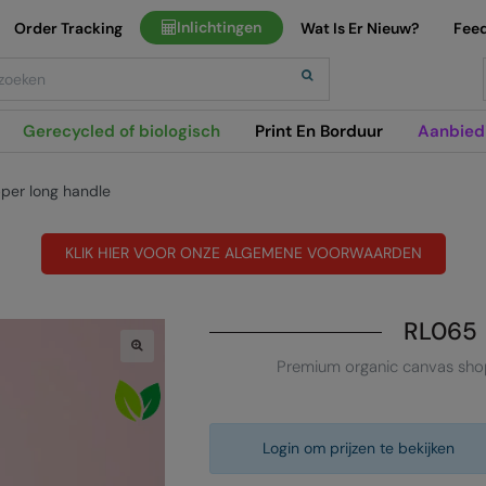
Inlichtingen
Order Tracking
Wat Is Er Nieuw?
Fee
h
Gerecycled of biologisch
Print En Borduur
Aanbied
per long handle
KLIK HIER VOOR ONZE ALGEMENE VOORWAARDEN
RL065
Premium organic canvas sho
Login om prijzen te bekijken