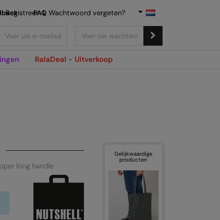
dback
Registreer
FAQ
|
Wachtwoord vergeten?
ingen
RalaDeal - Uitverkoop
Gelijkwaardige
producten
pper long handle