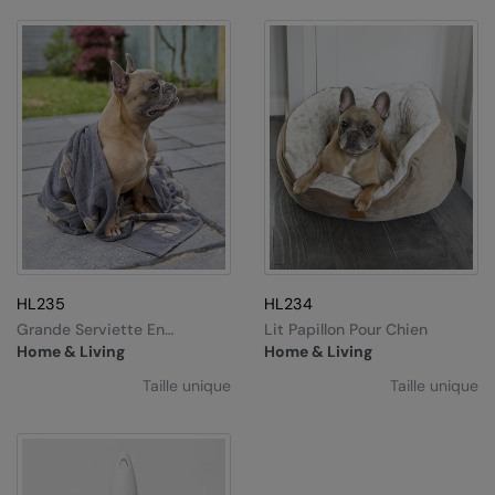
Nike
Nimbus
Nutshell
OGIO
Onna By Premier
Portman & Pooch
Portwest
HL235
HL234
Premier
Grande Serviette En
Lit Papillon Pour Chien
Jacquard Pour Chien
Pro RTX
Home & Living
Home & Living
Taille unique
Taille unique
Pro RTX High Visibility
Quadra
RalaBundle