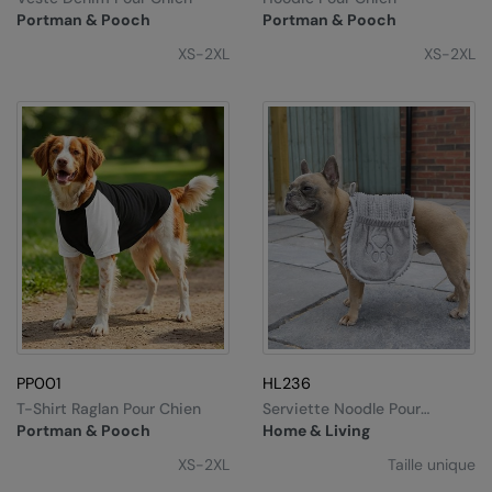
Kariban
Portman & Pooch
Portman & Pooch
Kariban Proact
XS-2XL
XS-2XL
KiMood
Kodak
Kustom Kit
Larkwood
Maddins
Madeira
MagiCut
Marketing Hub
PP001
HL236
T-Shirt Raglan Pour Chien
Serviette Noodle Pour
Mumbles
Animaux
Portman & Pooch
Home & Living
New Morning Studios
XS-2XL
Taille unique