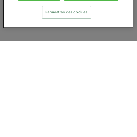
Under Armour Golf
Paramètres des cookies
Westford Mill
Wombat
Xpres
Yoko
Afficher Comparer
Vous avez NaN article (s) dans votre
comparaison
Tout supprimer
Rejeter
Comparer
Service Client
A propos de nous
Nous contacter
Sur mesure