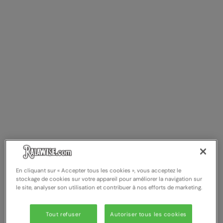
Splashmacs
Stanley / Stella
Stanley Workwear
Stormtech
The Christmas Shop
Tee Jays
TheMagicTouch
Tombo
Towel City
En cliquant sur « Accepter tous les cookies », vous acceptez le
stockage de cookies sur votre appareil pour améliorer la navigation sur
TriDri®
le site, analyser son utilisation et contribuer à nos efforts de marketing.
Under Armour
Tout refuser
Autoriser tous les cookies