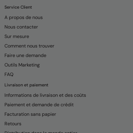
Kariban
Service Client
Kariban Proact
A propos de nous
KiMood
Nous contacter
Kodak
Sur mesure
Comment nous trouver
Kustom Kit
Faire une demande
Larkwood
Outils Marketing
Maddins
FAQ
Madeira
Livraison et paiement
MagiCut
Informations de livraison et des coûts
Marketing Hub
Paiement et demande de crédit
Facturation sans papier
Mumbles
Retours
New Morning Studios