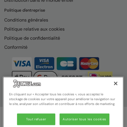
Distribution dans le monde entier
Nike
Politique d'entreprise
Nimbus
Conditions générales
Nutshell
Politique relative aux cookies
OGIO
Politique de confidentialité
Onna By Premier
Conformité
Portman & Pooch
Portwest
Premier
Pro RTX
En cliquant sur « Accepter tous les cookies », vous acceptez le
stockage de cookies sur votre appareil pour améliorer la navigation sur
Pro RTX High Visibility
le site, analyser son utilisation et contribuer à nos efforts de marketing.
Quadra
Tout refuser
Autoriser tous les cookies
RalaBundle
© Ralawise 2025 | Ralawise Limited, Registered in England &