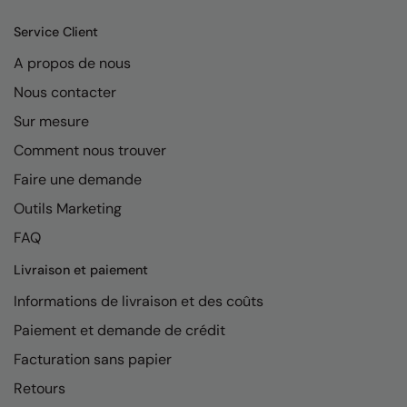
Kariban
Service Client
Kariban Proact
A propos de nous
KiMood
Nous contacter
Kodak
Sur mesure
Kustom Kit
Comment nous trouver
Larkwood
Faire une demande
Outils Marketing
Maddins
FAQ
Madeira
Livraison et paiement
MagiCut
Informations de livraison et des coûts
Marketing Hub
Paiement et demande de crédit
Mumbles
Facturation sans papier
New Morning Studios
Retours