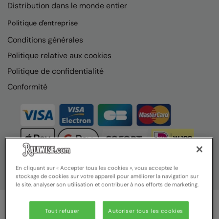
Distribution dans le monde entier
Nike
Politique d'entreprise
Nimbus
Conditions générales
Nutshell
Politique relative aux cookies
OGIO
Politique de confidentialité
Onna By Premier
Conformité
Portman & Pooch
Portwest
Premier
Pro RTX
En cliquant sur « Accepter tous les cookies », vous acceptez le
Pro RTX High Visibility
stockage de cookies sur votre appareil pour améliorer la navigation sur
le site, analyser son utilisation et contribuer à nos efforts de marketing.
Quadra
RalaBundle
Tout refuser
Autoriser tous les cookies
© Ralawise 2025 | Ralawise Limited, Registered in England &