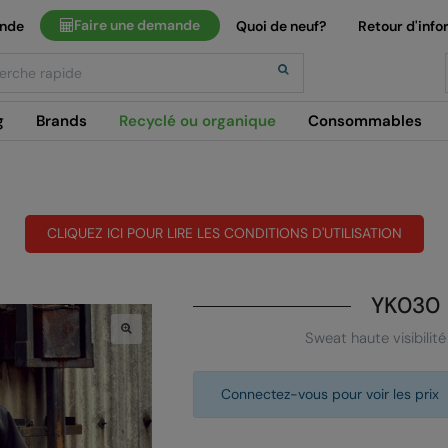
Faire une demande
ande
Quoi de neuf?
Retour d'info
h
g
Brands
Recyclé ou organique
Consommables
CLIQUEZ ICI POUR LIRE LES CONDITIONS D'UTILISATION
YK030
Sweat haute visibilit
Connectez-vous pour voir les prix