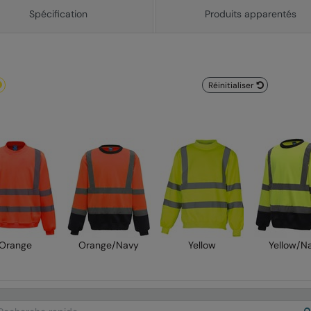
Spécification
Produits apparentés
Réinitialiser
Orange
Orange/Navy
Yellow
Yellow/N
arch