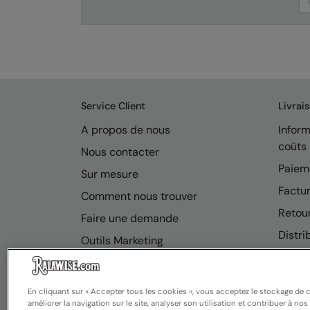
Service Client
Livrai
A propos de nous
Inform
coûts
Nous contacter
Paiem
Sur mesure
Factur
Comment nous trouver
Retou
Faire une demande
Distri
Outils Marketing
FAQ
En cliquant sur « Accepter tous les cookies », vous acceptez le stockage de 
améliorer la navigation sur le site, analyser son utilisation et contribuer à nos