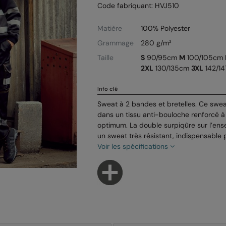
Code fabriquant: HVJ510
Matière
100% Polyester
Grammage
280 g/m²
Taille
S
90/95cm
M
100/105cm
2XL
130/135cm
3XL
142/1
Info clé
Sweat à 2 bandes et bretelles. Ce swea
dans un tissu anti-bouloche renforcé à
optimum. La double surpiqûre sur l’ens
un sweat très résistant, indispensable p
Voir les spécifications