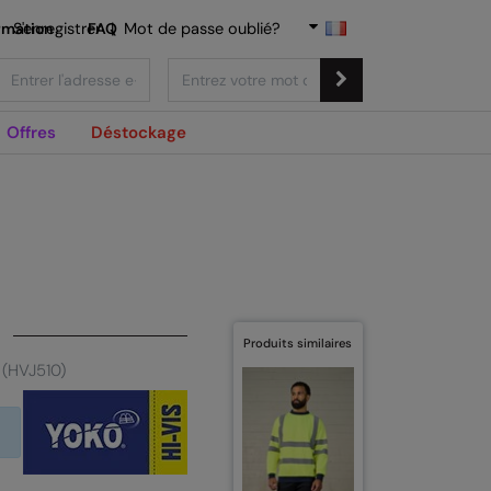
rmation
S'enregistrer
FAQ
|
Mot de passe oublié?
Offres
Déstockage
Produits similaires
é (HVJ510)