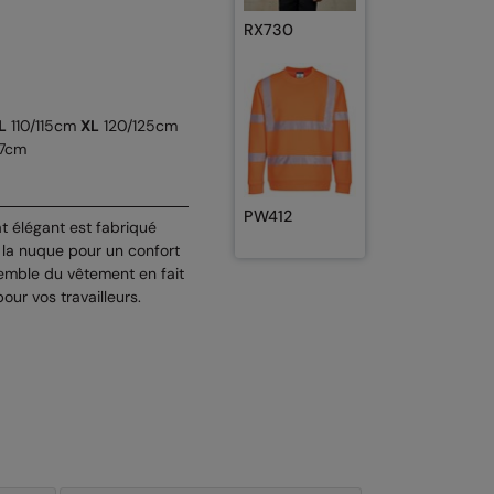
RX730
L
110/115cm
XL
120/125cm
47cm
PW412
t élégant est fabriqué
 la nuque pour un confort
emble du vêtement en fait
our vos travailleurs.