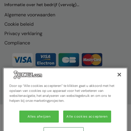
Nike
Informatie over het bedrijf (vervolg)...
Algemene voorwaarden
Nimbus
Cookie beleid
Nutshell
Privacy verklaring
OGIO
Compliance
Onna By Premier
Portman & Pooch
Portwest
Premier
Door op “Alle cookies accepteren” te klikken gaat u akkoord met het
opslaan van cookies op uw apparaat voor het verbeteren van
Pro RTX
websitenavigatie, het analyseren van websitegebruik en om ons te
helpen bij onze marketingprojecten.
Pro RTX High Visibility
Quadra
Alles afwijzen
Alle cookies accepteren
© Ralawise 2025| Ralawise Limited, Registered in England &
RalaBundle
Wales, Reg Number 1362849 Registered Office: Unit 112, Tenth