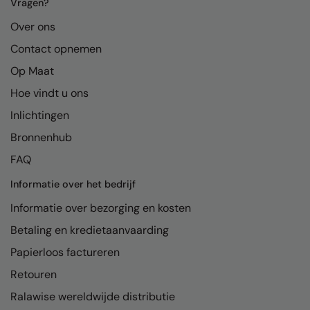
Kariban
Vragen?
Over ons
Kariban Proact
Contact opnemen
KiMood
Op Maat
Kodak
Hoe vindt u ons
Kustom Kit
Inlichtingen
Larkwood
Bronnenhub
FAQ
Maddins
Informatie over het bedrijf
Madeira
Informatie over bezorging en kosten
MagiCut
Betaling en kredietaanvaarding
Marketing Hub
Papierloos factureren
Mumbles
Retouren
New Morning Studios
Ralawise wereldwijde distributie