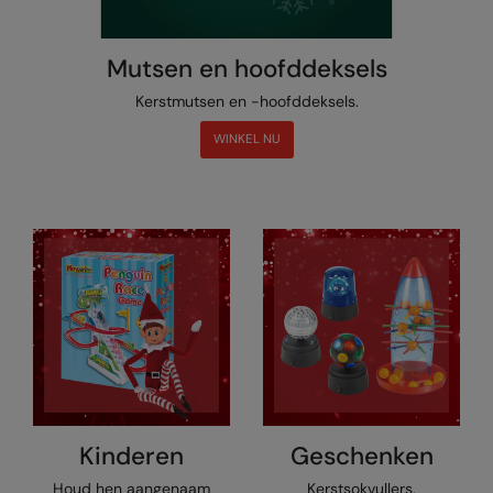
Kariban
Kariban Proact
Mutsen en hoofddeksels
KiMood
Kerstmutsen en -hoofddeksels.
Kodak
WINKEL NU
Kustom Kit
Larkwood
Maddins
Madeira
MagiCut
Marketing Hub
Mumbles
Kinderen
Geschenken
New Morning Studios
Houd hen aangenaam
Kerstsokvullers,