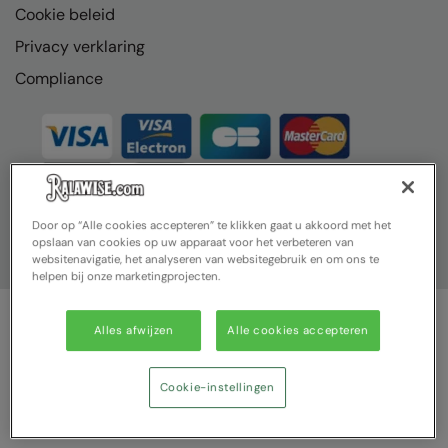
Cookie beleid
Splashmacs
Privacy verklaring
Stanley / Stella
Compliance
Stanley Workwear
Stormtech
The Christmas Shop
Tee Jays
Door op “Alle cookies accepteren” te klikken gaat u akkoord met het
opslaan van cookies op uw apparaat voor het verbeteren van
websitenavigatie, het analyseren van websitegebruik en om ons te
TheMagicTouch
helpen bij onze marketingprojecten.
Tombo
Alles afwijzen
Alle cookies accepteren
Towel City
© Ralawise 2025| Ralawise Limited, Registered in England &
Wales, Reg Number 1362849 Registered Office: Unit 112, Tenth
TriDri®
Avenue, Zone 3, Deeside Industrial Park, Deeside, Flintshire, CH5
Cookie-instellingen
2UA
Under Armour