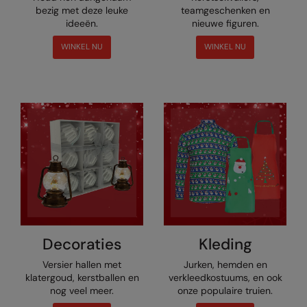
Nike
bezig met deze leuke
teamgeschenken en
ideeën.
nieuwe figuren.
Nimbus
WINKEL NU
WINKEL NU
Nutshell
OGIO
Onna By Premier
Portman & Pooch
Portwest
Premier
Pro RTX
Decoraties
Kleding
Pro RTX High Visibility
Versier hallen met
Jurken, hemden en
Quadra
klatergoud, kerstballen en
verkleedkostuums, en ook
nog veel meer.
onze populaire truien.
RalaBundle