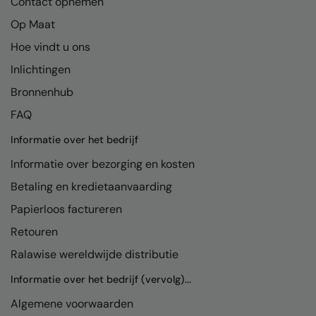
Contact opnemen
Result Safeguard
Op Maat
Hoe vindt u ons
Result Winter Essentials
Inlichtingen
Result Urban Outdoor
Bronnenhub
Result Work-Guard
FAQ
Rhino
Informatie over het bedrijf
Ribbon
Informatie over bezorging en kosten
Russell Athletic
Betaling en kredietaanvaarding
Russell Athletic Collection
Papierloos factureren
Retouren
Scruffs
Ralawise wereldwijde distributie
SF Clothing
Informatie over het bedrijf (vervolg)...
Spiro
Algemene voorwaarden
Spiro Recycled