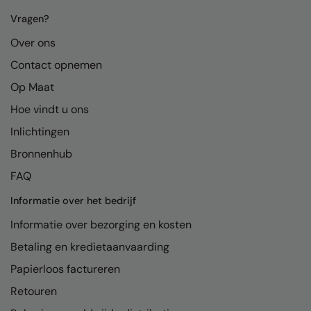
Kariban
Vragen?
Kariban Proact
Over ons
KiMood
Contact opnemen
Kodak
Op Maat
Kustom Kit
Hoe vindt u ons
Inlichtingen
Larkwood
Bronnenhub
Maddins
FAQ
Madeira
Informatie over het bedrijf
MagiCut
Informatie over bezorging en kosten
Marketing Hub
Betaling en kredietaanvaarding
Mumbles
Papierloos factureren
Retouren
New Morning Studios