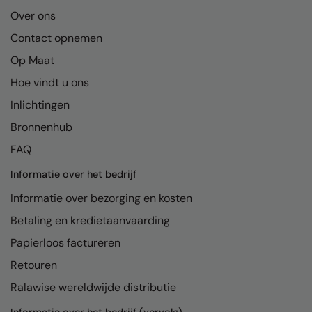
Kariban
Over ons
Kariban Proact
Contact opnemen
KiMood
Op Maat
Hoe vindt u ons
Kodak
Inlichtingen
Kustom Kit
Bronnenhub
Larkwood
FAQ
Maddins
Informatie over het bedrijf
Madeira
Informatie over bezorging en kosten
MagiCut
Betaling en kredietaanvaarding
Marketing Hub
Papierloos factureren
Retouren
Mumbles
Ralawise wereldwijde distributie
New Morning Studios