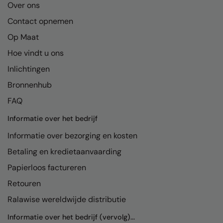
Kariban
Over ons
Contact opnemen
Kariban Proact
Op Maat
KiMood
Hoe vindt u ons
Kodak
Inlichtingen
Kustom Kit
Bronnenhub
Larkwood
FAQ
Maddins
Informatie over het bedrijf
Madeira
Informatie over bezorging en kosten
Betaling en kredietaanvaarding
MagiCut
Papierloos factureren
Marketing Hub
Retouren
Mumbles
Ralawise wereldwijde distributie
New Morning Studios
Informatie over het bedrijf (vervolg)...