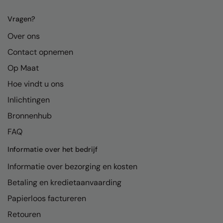
Kariban
Vragen?
Kariban Proact
Over ons
KiMood
Contact opnemen
Kodak
Op Maat
Kustom Kit
Hoe vindt u ons
Larkwood
Inlichtingen
Bronnenhub
Maddins
FAQ
Madeira
Informatie over het bedrijf
MagiCut
Informatie over bezorging en kosten
Marketing Hub
Betaling en kredietaanvaarding
Mumbles
Papierloos factureren
New Morning Studios
Retouren