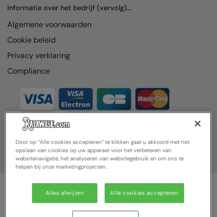
Nike
Informatie over het bedrijf (vervolg)...
Algemene voorwaarden
Nimbus
Cookie beleid
Nutshell
Privacy verklaring
OGIO
Compliance
Onna By Premier
Portman & Pooch
Portwest
Premier
Door op “Alle cookies accepteren” te klikken gaat u akkoord met het
opslaan van cookies op uw apparaat voor het verbeteren van
Pro RTX
websitenavigatie, het analyseren van websitegebruik en om ons te
helpen bij onze marketingprojecten.
Pro RTX High Visibility
Quadra
Alles afwijzen
Alle cookies accepteren
© Ralawise 2025| Ralawise Limited, Registered in England &
RalaBundle
Wales, Reg Number 1362849 Registered Office: Unit 112, Tenth