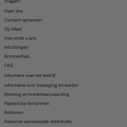
Kariban
Vragen?
Over ons
Kariban Proact
Contact opnemen
KiMood
Op Maat
Kodak
Hoe vindt u ons
Kustom Kit
Inlichtingen
Larkwood
Bronnenhub
FAQ
Maddins
Informatie over het bedrijf
Madeira
Informatie over bezorging en kosten
MagiCut
Betaling en kredietaanvaarding
Marketing Hub
Papierloos factureren
Mumbles
Retouren
New Morning Studios
Ralawise wereldwijde distributie