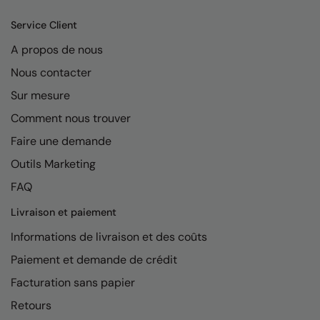
Kariban
Service Client
Kariban Proact
A propos de nous
KiMood
Nous contacter
Kodak
Sur mesure
Kustom Kit
Comment nous trouver
Larkwood
Faire une demande
Outils Marketing
Maddins
FAQ
Madeira
Livraison et paiement
MagiCut
Informations de livraison et des coûts
Marketing Hub
Paiement et demande de crédit
Mumbles
Facturation sans papier
New Morning Studios
Retours