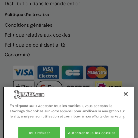
Distribution dans le monde entier
Nike
Politique d'entreprise
Nimbus
Conditions générales
Nutshell
Politique relative aux cookies
OGIO
Politique de confidentialité
Onna By Premier
Conformité
Portman & Pooch
Portwest
Premier
Pro RTX
En cliquant sur « Accepter tous les cookies », vous acceptez le
Pro RTX High Visibility
stockage de cookies sur votre appareil pour améliorer la navigation sur
le site, analyser son utilisation et contribuer à nos efforts de marketing.
Quadra
RalaBundle
Tout refuser
Autoriser tous les cookies
© Ralawise 2025 | Ralawise Limited, Registered in England &