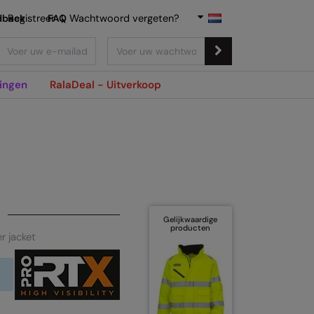
dback
Registreer
FAQ
|
Wachtwoord vergeten?
ingen
RalaDeal - Uitverkoop
Gelijkwaardige
producten
er jacket