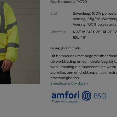
Fabrikantcode: RX770
Stof
Bovenlaag: 100% polyest
coating 185g/m². Watterin
Voering: 100% polyesterta
Afmeting
S
33"
M
34"
L
36"
XL
38"
2
5XL
46"
Belangrijke informatie
Dit bomberjack met hoge zichtbaarheid 
de werkkleding en een ideale laag bij k
werkuitrusting die functioneel en warm i
stormflappen en drukknopen voor extr
omstandigheden.
Specificatie bekijken