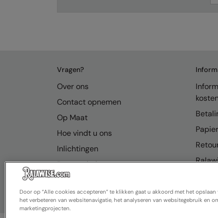
Vragen?
Inform
Over ons
Inform
koste
Contact opnemen
Betali
Op Maat
Papier
Hoe vindt u ons
Retou
Inlichtingen
Ralawi
Bronnenhub
FAQ
Door op “Alle cookies accepteren” te klikken gaat u akkoord met het opslaa
het verbeteren van websitenavigatie, het analyseren van websitegebruik en om
marketingprojecten.