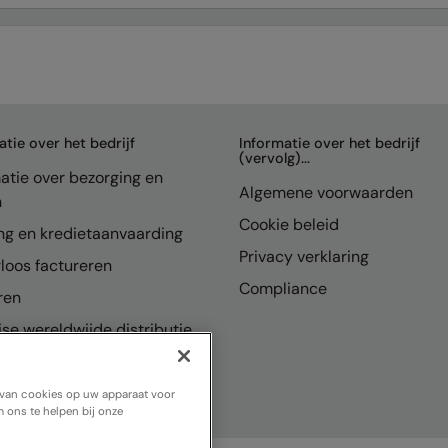
atie over het bedrijf
Informatie over het bedrijf
(vervolg)...
atie over bezorging en
Algemene voorwaarden
n
Cookie beleid
ng en kredietaanvaarding
Privacy verklaring
loos factureren
Compliance
ren
se wereldwijde distributie
n van cookies op uw apparaat voor
 ons te helpen bij onze