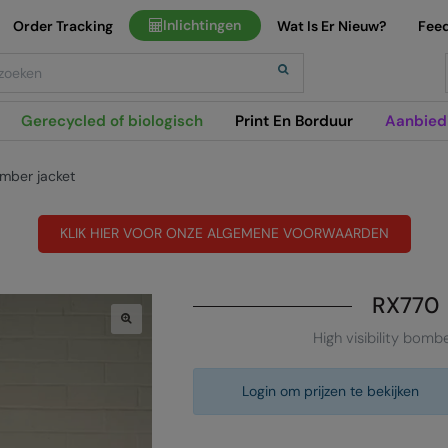
Inlichtingen
Order Tracking
Wat Is Er Nieuw?
Fee
h
Gerecycled of biologisch
Print En Borduur
Aanbied
bomber jacket
KLIK HIER VOOR ONZE ALGEMENE VOORWAARDEN
RX770
High visibility bomb
Login om prijzen te bekijken