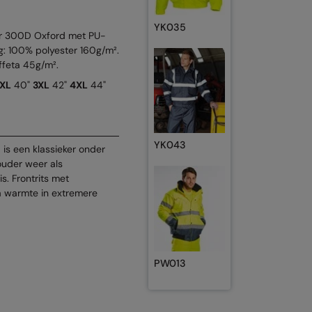
YK035
er 300D Oxford met PU-
g: 100% polyester 160g/m².
ffeta 45g/m².
XL
40"
3XL
42"
4XL
44"
YK043
is een klassieker onder
ouder weer als
s. Frontrits met
a warmte in extremere
PW013