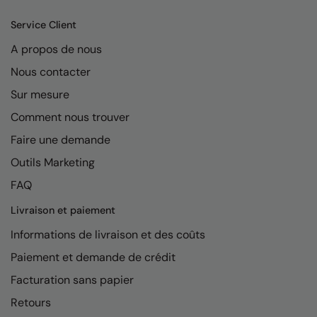
Kariban
Service Client
Kariban Proact
A propos de nous
KiMood
Nous contacter
Kodak
Sur mesure
Kustom Kit
Comment nous trouver
Larkwood
Faire une demande
Outils Marketing
Maddins
FAQ
Madeira
Livraison et paiement
MagiCut
Informations de livraison et des coûts
Marketing Hub
Paiement et demande de crédit
Mumbles
Facturation sans papier
New Morning Studios
Retours