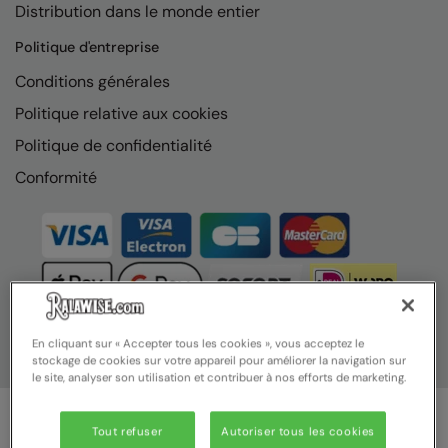
Distribution dans le monde entier
Nike
Politique d'entreprise
Nimbus
Conditions générales
Nutshell
Politique relative aux cookies
OGIO
Politique de confidentialité
Onna By Premier
Conformité
Portman & Pooch
Portwest
Premier
Pro RTX
En cliquant sur « Accepter tous les cookies », vous acceptez le
Pro RTX High Visibility
stockage de cookies sur votre appareil pour améliorer la navigation sur
le site, analyser son utilisation et contribuer à nos efforts de marketing.
Quadra
RalaBundle
Tout refuser
Autoriser tous les cookies
© Ralawise 2025 | Ralawise Limited, Registered in England &