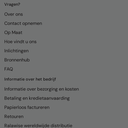
Kariban
Vragen?
Kariban Proact
Over ons
Contact opnemen
KiMood
Op Maat
Kodak
Hoe vindt u ons
Kustom Kit
Inlichtingen
Larkwood
Bronnenhub
Maddins
FAQ
Madeira
Informatie over het bedrijf
MagiCut
Informatie over bezorging en kosten
Betaling en kredietaanvaarding
Marketing Hub
Papierloos factureren
Mumbles
Retouren
New Morning Studios
Ralawise wereldwijde distributie