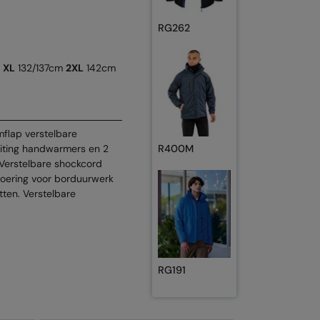
RG262
m
XL
132/137cm
2XL
142cm
flap verstelbare
uiting handwarmers en 2
R400M
 Verstelbare shockcord
 voering voor borduurwerk
tten. Verstelbare
RG191