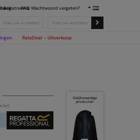
dback
Registreer
FAQ
|
Wachtwoord vergeten?
ingen
RalaDeal - Uitverkoop
Gelijkwaardige
producten
jacket