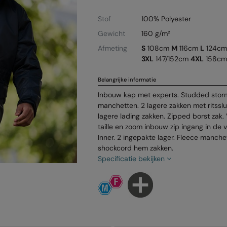
Stof
100% Polyester
Gewicht
160 g/m²
Afmeting
S
108cm
M
116cm
L
124c
3XL
147/152cm
4XL
158cm
Belangrijke informatie
Inbouw kap met experts. Studded storm
manchetten. 2 lagere zakken met ritssl
lagere lading zakken. Zipped borst zak.
taille en zoom inbouw zip ingang in de
Inner. 2 ingepakte lager. Fleece manche
shockcord hem zakken.
Specificatie bekijken