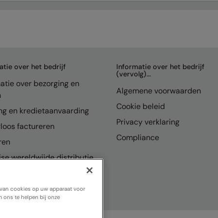
atie over het bedrijf
Informatie over het bedrijf
(vervolg)...
atie over bezorging en
Algemene voorwaarden
n
Cookie beleid
ng en kredietaanvaarding
Privacy verklaring
loos factureren
Compliance
ren
se wereldwijde distributie
n van cookies op uw apparaat voor
 ons te helpen bij onze