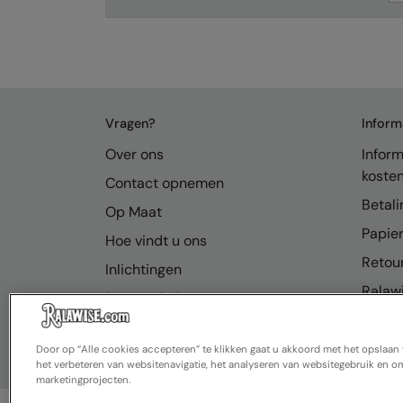
Vragen?
Inform
Over ons
Inform
koste
Contact opnemen
Betali
Op Maat
Papier
Hoe vindt u ons
Retou
Inlichtingen
Ralawi
Bronnenhub
FAQ
Door op “Alle cookies accepteren” te klikken gaat u akkoord met het opslaa
het verbeteren van websitenavigatie, het analyseren van websitegebruik en om
marketingprojecten.