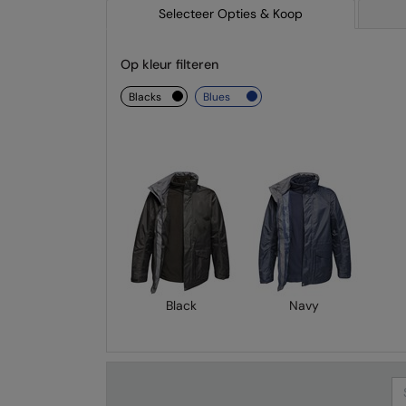
Selecteer Opties & Koop
Op kleur filteren
blacks
blues
Black
Navy
Se