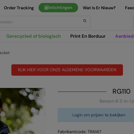
Inlichtingen
Order Tracking
Wat Is Er Nieuw?
Fee
h
Gerecycled of biologisch
Print En Borduur
Aanbied
jacket
KLIK HIER VOOR ONZE ALGEMENE VOORWAARDEN
RG110
Benson III 3-in-1 
Login om prijzen te bekijken
Fabrikantcode: TRA147