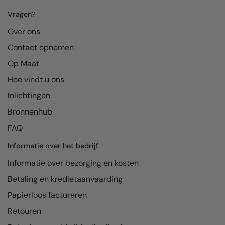
Kariban
Vragen?
Kariban Proact
Over ons
KiMood
Contact opnemen
Kodak
Op Maat
Kustom Kit
Hoe vindt u ons
Inlichtingen
Larkwood
Bronnenhub
Maddins
FAQ
Madeira
Informatie over het bedrijf
MagiCut
Informatie over bezorging en kosten
Marketing Hub
Betaling en kredietaanvaarding
Mumbles
Papierloos factureren
Retouren
New Morning Studios